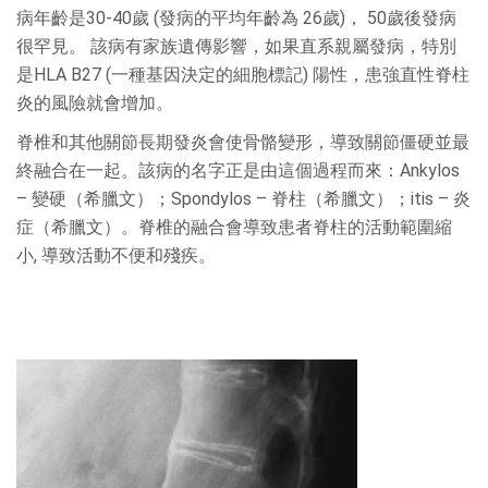
病年齡是30-40歲 (發病的平均年齡為 26歲)， 50歲後發病
很罕見。 該病有家族遺傳影響，如果直系親屬發病，特別
是HLA B27 (一種基因決定的細胞標記) 陽性，患強直性脊柱
炎的風險就會增加。
脊椎和其他關節長期發炎會使骨骼變形，導致關節僵硬並最
終融合在一起。該病的名字正是由這個過程而來：Ankylos
– 變硬（希臘文）；Spondylos – 脊柱（希臘文）；itis – 炎
症（希臘文）。脊椎的融合會導致患者脊柱的活動範圍縮
小, 導致活動不便和殘疾。