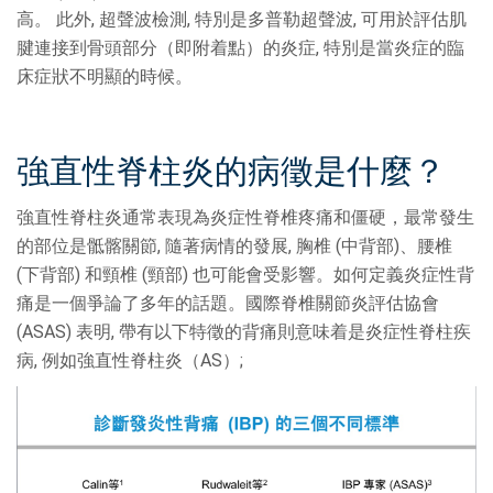
高。 此外, 超聲波檢測, 特別是多普勒超聲波, 可用於評估肌
腱連接到骨頭部分（即附着點）的炎症, 特別是當炎症的臨
床症狀不明顯的時候。
強直性脊柱炎的病徵是什麼？
強直性脊柱炎通常表現為炎症性脊椎疼痛和僵硬，最常發生
的部位是骶髂關節, 隨著病情的發展, 胸椎 (中背部)、腰椎
(下背部) 和頸椎 (頸部) 也可能會受影響。如何定義炎症性背
痛是一個爭論了多年的話題。國際脊椎關節炎評估協會
(ASAS) 表明, 帶有以下特徵的背痛則意味着是炎症性脊柱疾
病, 例如強直性脊柱炎（AS）;