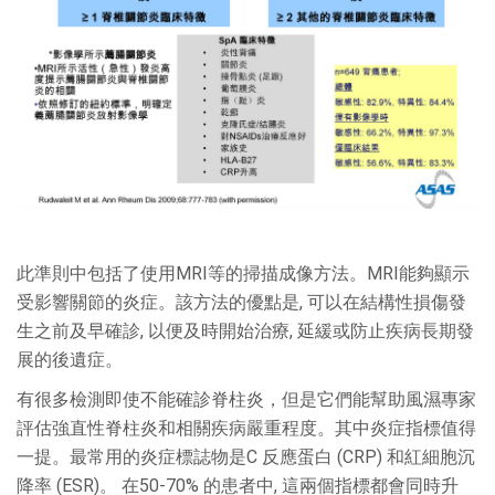
此準則中包括了使用MRI等的掃描成像方法。MRI能夠顯示
受影響關節的炎症。該方法的優點是, 可以在結構性損傷發
生之前及早確診, 以便及時開始治療, 延緩或防止疾病長期發
展的後遺症。
有很多檢測即使不能確診脊柱炎，但是它們能幫助風濕專家
評估強直性脊柱炎和相關疾病嚴重程度。其中炎症指標值得
一提。最常用的炎症標誌物是C 反應蛋白 (CRP) 和紅細胞沉
降率 (ESR)。 在50-70% 的患者中, 這兩個指標都會同時升