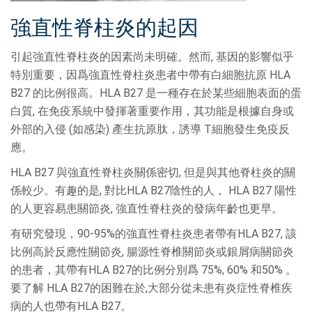
強直性脊柱炎的起因
引起強直性脊柱炎的因素尚未明確。然而, 基因的影響似乎
特別重要，因爲強直性脊柱炎患者中帶有白細胞抗原 HLA
B27 的比例很高。HLA B27 是一種存在於某些細胞表面的蛋
白質, 在免疫系統中發揮著重要作用，其功能是根據自身或
外部的入侵 (如感染) 產生抗原肽，誘導 T細胞發生免疫反
應。
HLA B27 與強直性脊柱炎關係密切, 但是與其他脊柱炎的關
係較少。有趣的是, 對比HLA B27陰性的人， HLA B27 陽性
的人更容易患關節炎, 強直性脊柱炎的發病年齡也更早。
有研究發現，90-95%的強直性脊柱炎患者帶有HLA B27, 該
比例高於反應性關節炎, 腸源性脊椎關節炎或銀屑病關節炎
的患者，其帶有HLA B27的比例分別爲 75%, 60% 和50% 。
要了解 HLA B27的困難在於,大部分從未患有炎症性脊椎疾
病的人也帶有HLA B27。