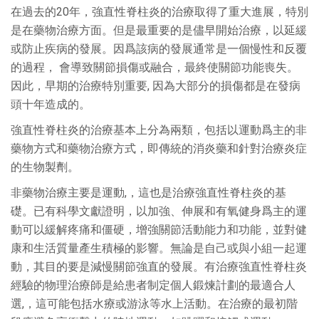
在過去的20年，強直性脊柱炎的治療取得了重大進展，特別
是在藥物治療方面。但是最重要的是儘早開始治療，以延緩
或防止疾病的發展。因爲該病的發展通常是一個慢性和反覆
的過程， 會導致關節損傷或融合，最終使關節功能喪失。
因此，早期的治療特別重要, 因為大部分的損傷都是在發病
頭十年造成的。
強直性脊柱炎的治療基本上分為兩類，包括以運動爲主的非
藥物方式和藥物治療方式，即傳統的消炎藥和針對治療炎症
的生物製劑。
非藥物治療主要是運動,，這也是治療強直性脊柱炎的基
礎。已有科學文獻證明，以加強、伸展和有氧健身爲主的運
動可以緩解疼痛和僵硬，增強關節活動能力和功能，並對健
康和生活質量產生積極的影響。無論是自己或與小組一起運
動，其目的要是減慢關節強直的發展。有治療強直性脊柱炎
經驗的物理治療師是給患者制定個人鍛煉計劃的最適合人
選,，這可能包括水療或游泳等水上活動。在治療的最初階