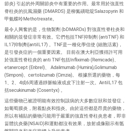
節炎) 引起的外周關節炎中有重要的作用。最常用於強直性
脊柱炎的抗風濕藥 (DMARDS) 是柳氮磺吡啶Salazopyrin 和
甲氨蝶呤Methotrexate。
最令人興奮的是，生物製劑 (bDMARDs) 對強直性脊柱炎和
相關的並發症非常有效。它們包括TNF抑制劑 (antiTNF) 和
IL17抑制劑(antiIL17) 。TNF是一種化學信使 (細胞活素)，
是引發炎症的一個重要因素。 目前在澳大利亞獲得許可用
於強直性脊柱炎的 anti TNF包括Infliximab (Remicade)、
etanercept (Enbrel)、 Adalimumab (Humira),Golimumab
(Simponi)、certolizumab (Cimzia)。 根據所選的藥物，每
1、2、4或6周通過靜脈輸液或皮下注射一次。AntiIL17 包
括secukinumab (Cosentyx) 。
這些藥物已被證明能有效控制該病的大多數症狀和並發症，
如葡萄膜炎，附着點炎和指炎。由於這些都是昂貴的藥物，
所以有補貼的藥物只能用于嚴重的強直性脊柱炎患者，即非
甾體抗炎藥(NSAID)和運動都沒有效果，放射成像顯示有骶