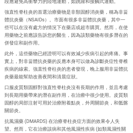
段應避免高衝擊力的陸地運動，如跳躍和接觸式運動。
強直性脊柱炎的首選治療藥物是非類固醇消炎藥，稱為非甾
體抗炎藥（NSAIDs）。市面有很多非甾體抗炎藥，其中一
些可以在沒有處方的情況下在藥店或超市購買。然而，在使
用藥物之前應該告訴您的醫生，因為該類藥物有很多潛在的
併發症和副作用。
此外，這些藥物已經證明可以有效減少疾病引起的疼痛。事
實上，對非甾體抗炎藥的反應本身可以做為診斷炎症性脊椎
疾病的線索。強直性脊柱炎的患者發現，晚上服用非甾體抗
炎藥最能幫助改善夜間和清晨症狀。
口服皮質類固醇對強直性脊柱炎沒有長期的作用，並且考慮
到長期用藥帶來的潛在副作用，在治療中很少使用。皮質類
固醇的局部注射可用於治療附着點炎，外周關節炎，和骶髂
關節炎。
抗風濕藥 (DMARDS) 在治療脊柱炎症方面的效果令人失
望。然而，它在治療該病和其他風濕性疾病 (如類風濕性關