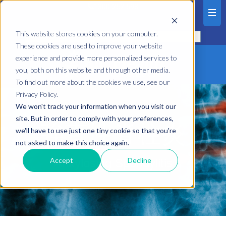
1300 252 698
This website stores cookies on your computer.
These cookies are used to improve your website
experience and provide more personalized services to
you, both on this website and through other media.
To find out more about the cookies we use, see our
Privacy Policy.
We won't track your information when you visit our
site. But in order to comply with your preferences,
強直性脊柱炎
we'll have to use just one tiny cookie so that you're
not asked to make this choice again.
Accept
Decline
Ankylosing Spondylitis