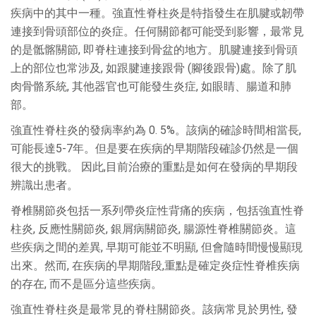
疾病中的其中一種。強直性脊柱炎是特指發生在肌腱或韌帶
連接到骨頭部位的炎症。任何關節都可能受到影響，最常見
的是骶髂關節, 即脊柱連接到骨盆的地方。肌腱連接到骨頭
上的部位也常涉及, 如跟腱連接跟骨 (腳後跟骨)處。除了肌
肉骨骼系統, 其他器官也可能發生炎症, 如眼睛、腸道和肺
部。
強直性脊柱炎的發病率約為 0. 5%。該病的確診時間相當長,
可能長達5-7年。但是要在疾病的早期階段確診仍然是一個
很大的挑戰。 因此,目前治療的重點是如何在發病的早期段
辨識出患者。
脊椎關節炎包括一系列帶炎症性背痛的疾病，包括強直性脊
柱炎, 反應性關節炎, 銀屑病關節炎, 腸源性脊椎關節炎。這
些疾病之間的差異, 早期可能並不明顯, 但會隨時間慢慢顯現
出來。然而, 在疾病的早期階段,重點是確定炎症性脊椎疾病
的存在, 而不是區分這些疾病。
強直性脊柱炎是最常見的脊柱關節炎。該病常見於男性, 發